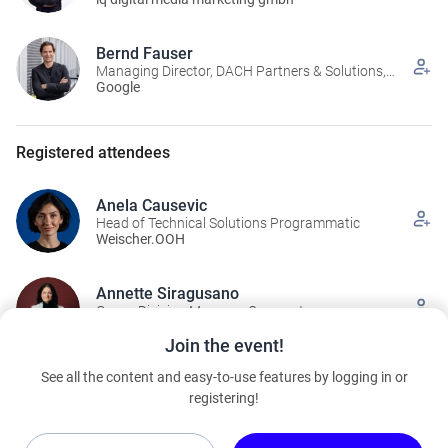
Bernd Fauser
Managing Director, DACH Partners & Solutions,
Google
Google
Registered attendees
Anela Causevic
Head of Technical Solutions Programmatic
Weischer.OOH
Annette Siragusano
Group Division Manager Corporate
Communication
Otto Group
Join the event!
See all the content and easy-to-use features by logging in or
Christiane Adler
registering!
Data & Measurement Lead
Google