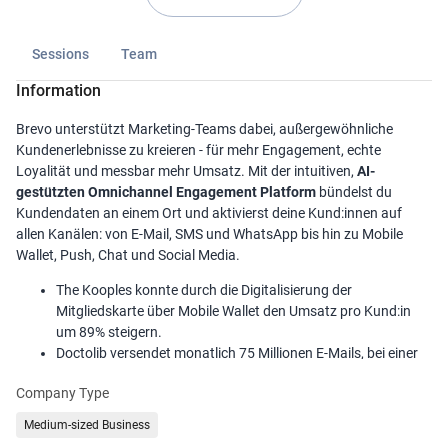
Sessions
Team
Information
Brevo unterstützt Marketing-Teams dabei, außergewöhnliche
Kundenerlebnisse zu kreieren - für mehr Engagement, echte
Loyalität und messbar mehr Umsatz. Mit der intuitiven,
AI-
gestützten Omnichannel Engagement Platform
bündelst du
Kundendaten an einem Ort und aktivierst deine Kund:innen auf
allen Kanälen: von E-Mail, SMS und WhatsApp bis hin zu Mobile
Wallet, Push, Chat und Social Media.
The Kooples konnte durch die Digitalisierung der
Mitgliedskarte über Mobile Wallet den Umsatz pro Kund:in
um 89% steigern.
Doctolib versendet monatlich 75 Millionen E-Mails, bei einer
Zustellbarkeit von über 99 %.
Company Type
Promod konnte durch automatisierte Push-
Benachrichtigungen 9 % der abgebrochenen Warenkörbe
Medium-sized Business
erfolgreich zurückgewinnen.