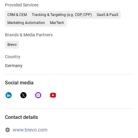
Oliviers & Co steigerte den Web-Umsatz um 14 % durch
Provided Services
zentralisierte Kundendaten und optimiertes Lead-Scoring.
CRM & CEM
Tracking & Targeting (e.g. CDP, CPP)
SaaS & PaaS
Und das sind nur einige von vielen Erfolgsgeschichten.
Marketing Automation
MarTech
Mehr als 600.000 Unternehmen weltweit - darunter Decathlon,
Brands & Media Partners
BORA, Transavia, ShopApotheke und Carrefour - setzen auf die
zuverlässige Technologie von Brevo, um außergewöhnliche
Brevo
Kundenerlebnisse zu schaffen, Kosten zu senken und den Umsatz
Country
zu steigern.
Germany
Social media
Contact details
www.brevo.com